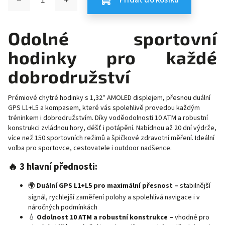
Přidat do košíku
Odolné sportovní
hodinky pro každé
dobrodružství
Prémiové chytré hodinky s 1,32″ AMOLED displejem, přesnou duální
GPS L1+L5 a kompasem, které vás spolehlivě provedou každým
tréninkem i dobrodružstvím. Díky voděodolnosti 10 ATM a robustní
konstrukci zvládnou hory, déšť i potápění. Nabídnou až 20 dní výdrže,
více než 150 sportovních režimů a špičkové zdravotní měření. Ideální
volba pro sportovce, cestovatele i outdoor nadšence.
🔥 3 hlavní přednosti:
🌍
Duální GPS L1+L5 pro maximální přesnost –
stabilnější
signál, rychlejší zaměření polohy a spolehlivá navigace i v
náročných podmínkách
💧
Odolnost 10 ATM a robustní konstrukce –
vhodné pro