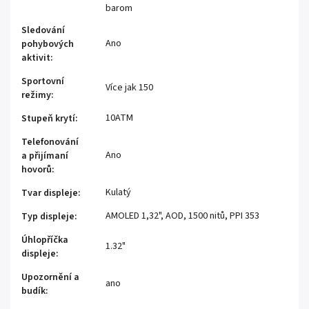
barom
Sledování
Ano
pohybových
aktivit
:
Sportovní
Více jak 150
režimy
:
10ATM
Stupeň krytí
:
Telefonování
Ano
a přijímaní
hovorů
:
Kulatý
Tvar displeje
:
AMOLED 1,32", AOD, 1500 nitů, PPI 353
Typ displeje
:
Úhlopříčka
1.32"
displeje
:
Upozornění a
ano
budík
: