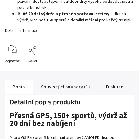
plavání, déšť, potápění i outdoor díky vysoké voděodolnosti a
pevné konstrukci
🔋
Až 20 dní výdrže a přesné sportovní režimy –
dlouhá
výdrž, více než 150 sportů a detailní měření pro každý trénink
Detailní informace
Zeptat se
Sdílet
Popis
Související soubory (1)
Diskuze
Detailní popis produktu
Přesná GPS, 150+ sportů, výdrž až
20 dní bez nabíjení
Mibro GS Explorer S kombinují prémiový AMOLED displej,