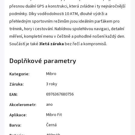
přesnou duální GPS a konstrukci, která zvládne i ty nejnáročnější
podmínky. Díky voděodolnosti 10 ATM, dlouhé výdrži a
přehledným sportovním režimům jsou ideálním parťákem pro
trénink, hory i cestování. Nabídnou spolehlivou navigaci, detailní
měření, kompletní menu v češtině a pohodlné nošení každý den.
Součástí je také
3letá záruka
bez řečí a kompromisů.
Doplňkové parametry
Mibro
Kategorie
:
3 roky
Záruka
:
6976367680756
EAN
:
ano
Akcelerometr
:
Mibro Fit
Aplikace
:
Černá
Barva
: