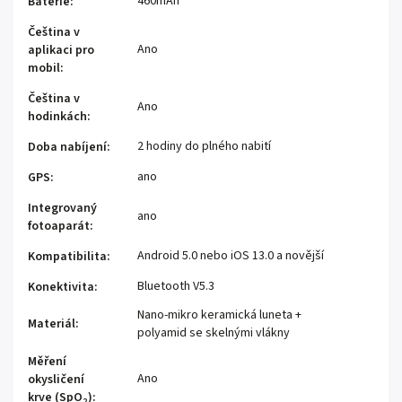
460mAh
Baterie
:
Čeština v
Ano
aplikaci pro
mobil
:
Čeština v
Ano
hodinkách
:
2 hodiny do plného nabití
Doba nabíjení
:
ano
GPS
:
Integrovaný
ano
fotoaparát
:
Android 5.0 nebo iOS 13.0 a novější
Kompatibilita
:
Bluetooth V5.3
Konektivita
:
Nano-mikro keramická luneta +
Materiál
:
polyamid se skelnými vlákny
Měření
Ano
okysličení
krve (SpO₂)
: