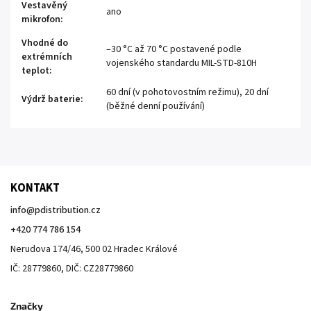
Vestavěný
ano
mikrofon
:
Vhodné do
–30 °C až 70 °C postavené podle
extrémních
vojenského standardu MIL-STD-810H
teplot
:
60 dní (v pohotovostním režimu), 20 dní
Výdrž baterie
:
(běžné denní používání)
KONTAKT
info
@
pdistribution.cz
+420 774 786 154
Nerudova 174/46, 500 02 Hradec Králové
IČ: 28779860, DIČ: CZ28779860
Značky